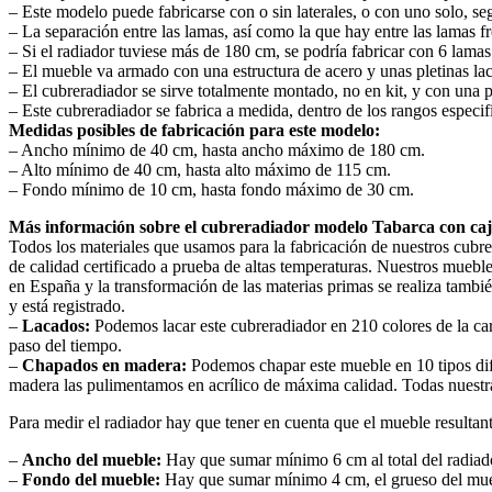
– Este modelo puede fabricarse con o sin laterales, o con uno solo, segú
– La separación entre las lamas, así como la que hay entre las lamas fr
– Si el radiador tuviese más de 180 cm, se podría fabricar con 6 lama
– El mueble va armado con una estructura de acero y unas pletinas lac
– El cubreradiador se sirve totalmente montado, no en kit, y con una pla
– Este cubreradiador se fabrica a medida, dentro de los rangos especi
Medidas posibles de fabricación para este modelo:
– Ancho mínimo de 40 cm, hasta ancho máximo de 180 cm.
– Alto mínimo de 40 cm, hasta alto máximo de 115 cm.
– Fondo mínimo de 10 cm, hasta fondo máximo de 30 cm.
Más información sobre el cubreradiador modelo Tabarca con caj
Todos los materiales que usamos para la fabricación de nuestros cubrer
de calidad certificado a prueba de altas temperaturas. Nuestros mueb
en España y la transformación de las materias primas se realiza tambi
y está registrado.
–
Lacados:
Podemos lacar este cubreradiador en 210 colores de la car
paso del tiempo.
–
Chapados en madera:
Podemos chapar este mueble en 10 tipos di
madera las pulimentamos en acrílico de máxima calidad. Todas nuestras
Para medir el radiador hay que tener en cuenta que el mueble resulta
–
Ancho del mueble:
Hay que sumar mínimo 6 cm al total del radiador.
–
Fondo del mueble:
Hay que sumar mínimo 4 cm, el grueso del muebl