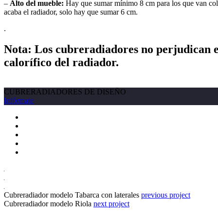
–
Alto del mueble:
Hay que sumar mínimo 8 cm para los que van colgad
acaba el radiador, solo hay que sumar 6 cm.
.
Nota: Los cubreradiadores no perjudican en
calorífico del radiador.
Descarga Ficha Técnica
CUBRERADIADORES DE DISEÑO
Infórmate
Cubreradiador modelo Tabarca con laterales
previous project
Cubreradiador modelo Riola
next project