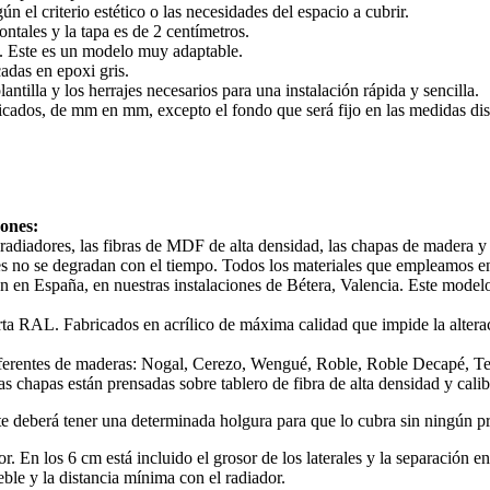
n el criterio estético o las necesidades del espacio a cubrir.
ontales y la tapa es de 2 centímetros.
s. Este es un modelo muy adaptable.
adas en epoxi gris.
ntilla y los herrajes necesarios para una instalación rápida y sencilla.
ficados, de mm en mm, excepto el fondo que será fijo en las medidas dis
ones:
adiadores, las fibras de MDF de alta densidad, las chapas de madera y la
les no se degradan con el tiempo. Todos los materiales que empleamos e
én en España, en nuestras instalaciones de Bétera, Valencia. Este mode
ta RAL. Fabricados en acrílico de máxima calidad que impide la alteraci
ferentes de maderas: Nogal, Cerezo, Wengué, Roble, Roble Decapé, Te
 chapas están prensadas sobre tablero de fibra de alta densidad y calib
nte deberá tener una determinada holgura para que lo cubra sin ningún p
 En los 6 cm está incluido el grosor de los laterales y la separación en
e y la distancia mínima con el radiador.