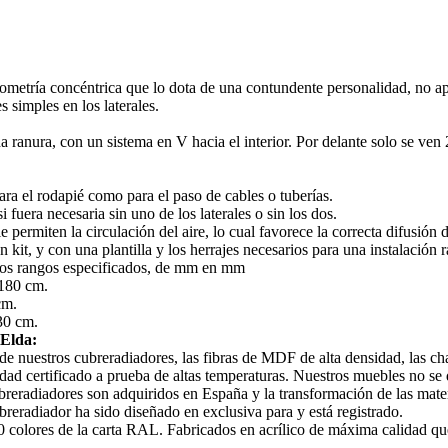
metría concéntrica que lo dota de una contundente personalidad, no ap
 simples en los laterales.
ranura, con un sistema en V hacia el interior. Por delante solo se ven 
para el rodapié como para el paso de cables o tuberías.
i fuera necesaria sin uno de los laterales o sin los dos.
ermiten la circulación del aire, lo cual favorece la correcta difusión d
kit, y con una plantilla y los herrajes necesarios para una instalación r
 los rangos especificados, de mm en mm
180 cm.
cm.
30 cm.
 Elda:
de nuestros cubreradiadores, las fibras de MDF de alta densidad, las cha
alidad certificado a prueba de altas temperaturas. Nuestros muebles no s
reradiadores son adquiridos en España y la transformación de las mater
breradiador ha sido diseñado en exclusiva para y está registrado.
colores de la carta RAL. Fabricados en acrílico de máxima calidad que 