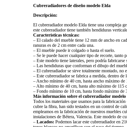
Cubreradiadores de diseño modelo Elda
Descripción:
El cubreradiador modelo Elda tiene una compleja geo
este cubreradiador tiene también hendiduras verticales
Características técnicas:
– El calado del mueble tiene 12 mm de ancho en cada 
ranuras es de 2 cm entre cada una.
– El mueble puede ir colgado o hasta el suelo.
– Se le puede hacer cualquier tipo de recorte, tanto 
– Este modelo tiene laterales, pero podría fabricarse s
– Las hendiduras que conforman el dibujo del mueble p
– El cubreradiador se sirve totalmente montado, no en 
– Este cubreradiador se fabrica a medida, dentro de
– Ancho mínimo de 40 cm, hasta ancho máximo de 
– Alto mínimo de 40 cm, hasta alto máximo de 115 
– Fondo mínimo de 10 cm, hasta fondo máximo de 
Más información sobre el cubreradiador modelo
Todos los materiales que usamos para la fabricación 
cubre la fibra, han sido testados en un control de c
empleamos en la fabricación de nuestros muebles cub
instalaciones de Bétera, Valencia. Este modelo de cu
–
Lacados:
Podemos lacar este cubreradiador en 210 
tonos blancos no amarillean con el paso del tiempo.