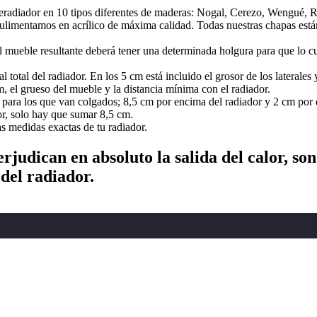
radiador en 10 tipos diferentes de maderas: Nogal, Cerezo, Wengué, 
limentamos en acrílico de máxima calidad. Todas nuestras chapas están 
el mueble resultante deberá tener una determinada holgura para que lo 
otal del radiador. En los 5 cm está incluido el grosor de los laterales y
el grueso del mueble y la distancia mínima con el radiador.
a los que van colgados; 8,5 cm por encima del radiador y 2 cm por deb
or, solo hay que sumar 8,5 cm.
s medidas exactas de tu radiador.
judican en absoluto la salida del calor, so
 del radiador.