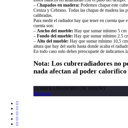
– C
hapados en madera:
Podemos chapar este cubre
Ceniza y Cebrano. Todas las chapas de madera las pu
calibradas.
Para medir el radiador hay que tener en cuenta que 
cuenta son:
–
Ancho del mueble:
Hay que sumar mínimo 5 cm al t
–
Fondo del mueble:
Hay que sumar mínimo 2.5 cm, 
–
Alto del mueble:
Hay que sumar mínimo 10,5 cm par
altura que hay del suelo hasta donde acaba el radiad
En todo caso solo debes preocuparte de indicarnos la
Nota: Los cubreradiadores no per
nada afectan al poder calorífico
Descarga Ficha Técnica
CUBRERADIADORES DE DISEÑO
Infórmate