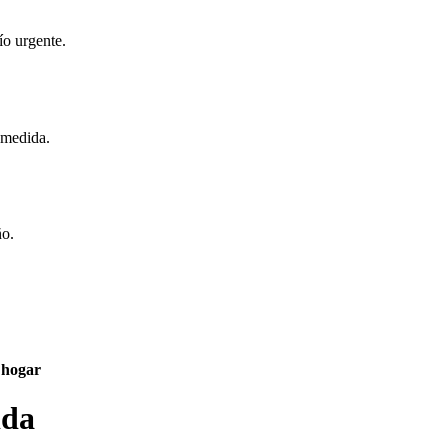
ío urgente.
 medida.
ño.
 hogar
ida