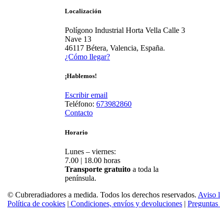
Localización
Polígono Industrial Horta Vella Calle 3
Nave 13
46117 Bétera, Valencia, España.
¿Cómo llegar?
¡Hablemos!
Escribir email
Teléfono:
673982860
Contacto
Horario
Lunes – viernes:
7.00 | 18.00 horas
Transporte gratuito
a toda la
península.
© Cubreradiadores a medida. Todos los derechos reservados.
Aviso 
Política de cookies
|
Condiciones, envíos y devoluciones
|
Preguntas